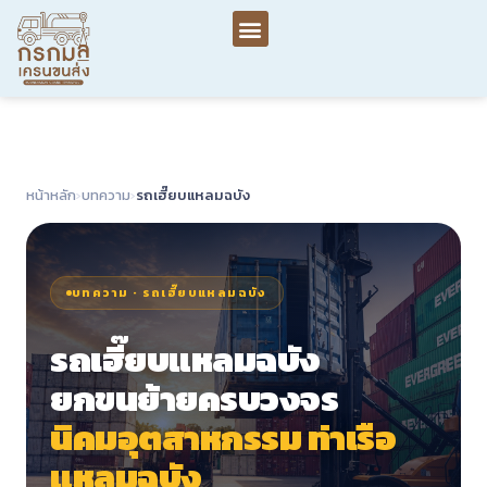
หน้าหลัก
›
บทความ
›
รถเฮี๊ยบแหลมฉบัง
บทความ · รถเฮี๊ยบแหลมฉบัง
รถเฮี๊ยบแหลมฉบัง
ยกขนย้ายครบวงจร
นิคมอุตสาหกรรม ท่าเรือ
แหลมฉบัง