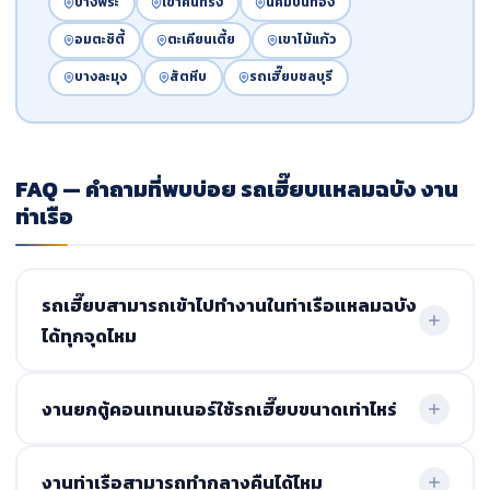
บางพระ
เขาคันทรง
นิคมปิ่นทอง
อมตะซิตี้
ตะเคียนเตี้ย
เขาไม้แก้ว
บางละมุง
สัตหีบ
รถเฮี๊ยบชลบุรี
FAQ — คำถามที่พบบ่อย รถเฮี๊ยบแหลมฉบัง งาน
ท่าเรือ
รถเฮี๊ยบสามารถเข้าไปทำงานในท่าเรือแหลมฉบัง
ได้ทุกจุดไหม
สามารถเข้าปฏิบัติงานได้ในพื้นที่ที่ได้รับอนุญาต และต้อง
งานยกตู้คอนเทนเนอร์ใช้รถเฮี๊ยบขนาดเท่าไหร่
ปฏิบัติตามกฎระเบียบของท่าเรือ ทีมงานมีความคุ้นเคยกับขั้น
ตอนและข้อกำหนด ช่วยประสานงานให้เป็นไปอย่างราบรื่น
ขึ้นอยู่กับน้ำหนักตู้และตำแหน่งการยก โดยทั่วไปจะใช้รถเฮี๊ยบ
งานท่าเรือสามารถทำกลางคืนได้ไหม