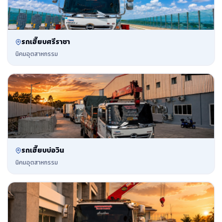
รถเฮี๊ยบศรีราชา
นิคมอุตสาหกรรม
รถเฮี๊ยบบ่อวิน
นิคมอุตสาหกรรม