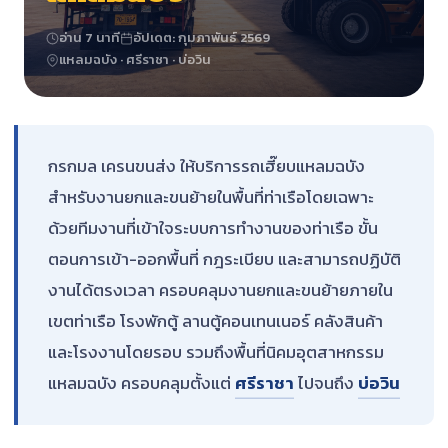
อ่าน 7 นาที
อัปเดต: กุมภาพันธ์ 2569
แหลมฉบัง · ศรีราชา · บ่อวิน
กรกมล เครนขนส่ง ให้บริการรถเฮี๊ยบแหลมฉบัง
สำหรับงานยกและขนย้ายในพื้นที่ท่าเรือโดยเฉพาะ
ด้วยทีมงานที่เข้าใจระบบการทำงานของท่าเรือ ขั้น
ตอนการเข้า-ออกพื้นที่ กฎระเบียบ และสามารถปฏิบัติ
งานได้ตรงเวลา ครอบคลุมงานยกและขนย้ายภายใน
เขตท่าเรือ โรงพักตู้ ลานตู้คอนเทนเนอร์ คลังสินค้า
และโรงงานโดยรอบ รวมถึงพื้นที่นิคมอุตสาหกรรม
แหลมฉบัง ครอบคลุมตั้งแต่
ศรีราชา
ไปจนถึง
บ่อวิน