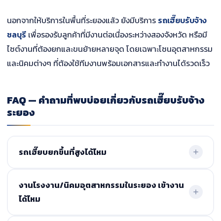
นอกจากให้บริการในพื้นที่ระยองแล้ว ยังมีบริการ
รถเฮี๊ยบรับจ้าง
ชลบุรี
เพื่อรองรับลูกค้าที่มีงานต่อเนื่องระหว่างสองจังหวัด หรือมี
ไซต์งานที่ต้องยกและขนย้ายหลายจุด โดยเฉพาะโซนอุตสาหกรรม
และนิคมต่างๆ ที่ต้องใช้ทีมงานพร้อมเอกสารและทำงานได้รวดเร็ว
FAQ — คำถามที่พบบ่อยเกี่ยวกับรถเฮี๊ยบรับจ้าง
ระยอง
รถเฮี๊ยบยกขึ้นที่สูงได้ไหม
สามารถยกขึ้นที่สูงได้ เช่น ชั้น 2 หรือจุดที่ต้องยกขึ้นด้านบน
งานโรงงาน/นิคมอุตสาหกรรมในระยอง เข้างาน
โดยต้องประเมินหน้างานก่อนเพื่อความปลอดภัย
ได้ไหม