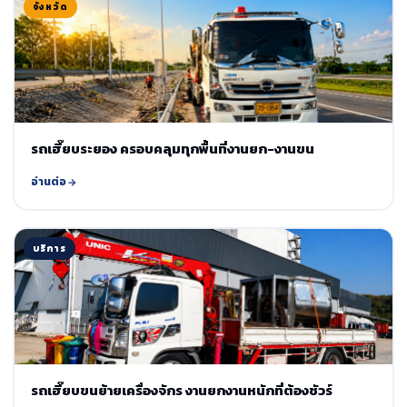
จังหวัด
รถเฮี๊ยบระยอง ครอบคลุมทุกพื้นที่งานยก-งานขน
อ่านต่อ
บริการ
รถเฮี๊ยบขนย้ายเครื่องจักร งานยกงานหนักที่ต้องชัวร์