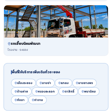
รถเฮี๊ยบนิคมพัฒนา
โรงงาน · ระยอง
พื้นที่ให้บริการเพิ่มเติมทั่วระยอง
เมืองระยอง
มาบข่า
แกลง
มาบยางพร
บ้านค่าย
หนองละลอก
ตาสิทธิ์
พนานิคม
ทับมา
ท่าจาม