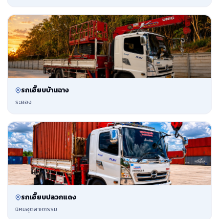
รถเฮี๊ยบบ้านฉาง
ระยอง
รถเฮี๊ยบปลวกแดง
นิคมอุตสาหกรรม