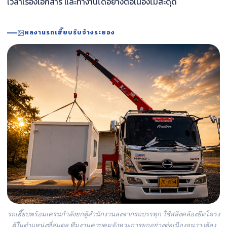
เวลาเรื่องเอกสาร และทำงานได้อย่างต่อเนื่องไม่สะดุด
ผลงานรถเฮี๊ยบรับจ้างระยอง
รถเฮี๊ยบพร้อมเครนกำลังยกตู้สำนักงานลงจากรถบรรทุก ใช้สลิงคล้องยึดโครง
ตู้ในตำแหน่งที่สมดุล ทีมงานควบคุมจังหวะการยกอย่างต่อเนื่องจนวางตู้ลง