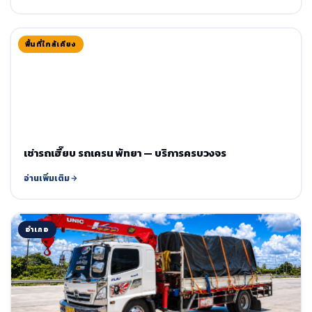
พื้นที่ใกล้เคียง
เช่ารถเฮี๊ยบ รถเครน พัทยา — บริการครบวงจร
อ่านเพิ่มเติม
อำเภอ