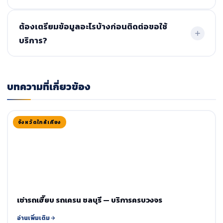
รองรับงานรายวัน รายเดือน หรือเหมางานโครงการ ตามความ
ต้องเตรียมข้อมูลอะไรบ้างก่อนติดต่อขอใช้
ต้องการของลูกค้า
บริการ?
แจ้งขนาดสิ่งของ น้ำหนัก จุดยกและพื้นที่การทำงาน จากนั้นทีม
งานจะประเมินราคาฟรีและนัดหมายวันปฏิบัติงาน
บทความที่เกี่ยวข้อง
จังหวัดใกล้เคียง
เช่ารถเฮี๊ยบ รถเครน ชลบุรี — บริการครบวงจร
อ่านเพิ่มเติม