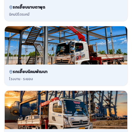
รถเฮี๊ยบมาบตาพุด
นิคมปิโตรเคมี
รถเฮี๊ยบนิคมพัฒนา
โรงงาน · ระยอง