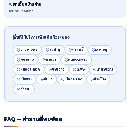
รถเฮี๊ยบบ้านค่าย
เกษตร · ก่อสร้าง
พื้นที่ให้บริการเพิ่มเติมทั่วระยอง
มาบยางพร
แม่น้ำคู้
ตาสิทธิ์
มะขามคู่
พนานิคม
มาบข่า
หนองตะพาน
หนองละลอก
บ้านฉาง
ตะพง
นาตาขวัญ
เนินพระ
ทับมา
เมืองระยอง
ห้วยโป่ง
ท่าจาม
FAQ — คำถามที่พบบ่อย