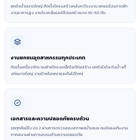
ยกถังน้ำขนาดใหญ่ ติดตั้งโครงสร้างหลังคาโรงงาน ยกแอร์บนดาดฟ้า
งานอาคารสูง งานโรงกลั่นและปิโตรเคมี ขนาด 10-50 ตัน
งานยกขนอุตสาหกรรมทุกประเภท
ติดตั้งเครื่องจักร ขนย้ายโครงเหล็กไซต์ก่อสร้าง ยกถังไซโล ถังน้ำ แท็
งก์ขนาดใหญ่ งานป้ายโฆษณาและต้นไม้ใหญ่
เอกสารและความปลอดภัยครบถ้วน
รถทุกคันมีใบ ปจ.2 ผ่านการตรวจสอบสภาพสม่ำเสมอ คนขับและทีมงาน
ภาคสนามผ่านการอบรมด้านความปลอดภัย