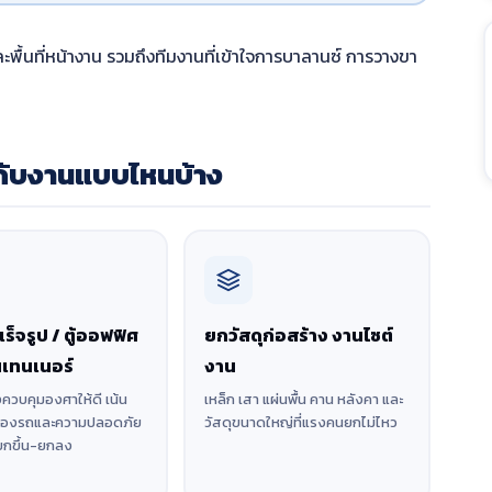
และพื้นที่หน้างาน รวมถึงทีมงานที่เข้าใจการบาลานซ์ การวางขา
ะกับงานแบบไหนบ้าง
เร็จรูป / ตู้ออฟฟิศ
ยกวัสดุก่อสร้าง งานไซต์
นเทนเนอร์
งาน
งควบคุมองศาให้ดี เน้น
เหล็ก เสา แผ่นพื้น คาน หลังคา และ
งของรถและความปลอดภัย
วัสดุขนาดใหญ่ที่แรงคนยกไม่ไหว
ยกขึ้น-ยกลง