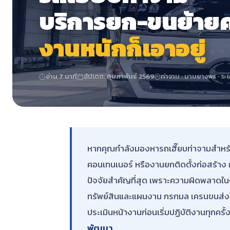
บริการยก-ขนย้าย
งานหนักก็เอาอยู่
อ่าน 7 นาที
อัปเดต: กุมภาพันธ์ 2569
ท่าจาม · มาบยางพร · ระ
หากคุณกำลังมองหารถเฮี๊ยบท่าจามสำหรับย
คอนเทนเนอร์ หรืองานยกติดตั้งก่อสร้าง 
ปัจจัยสำคัญที่สุด เพราะความผิดพลาดใน
ทรัพย์สินและแผนงาน กรกมล เครนขนส่งให้
ประเมินหน้างานก่อนเริ่มปฏิบัติงานทุกครั้ง
พัฒนา