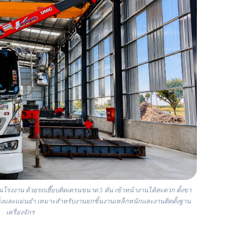
นโรงงาน ด้วยรถเฮี๊ยบติดเครนขนาด 5 ตัน เข้าหน้างานได้สะดวก ตั้งขา
ิ่งและแม่นยำ เหมาะสำหรับงานยกชิ้นงานเหล็กหนักและงานติดตั้งฐาน
เครื่องจักร